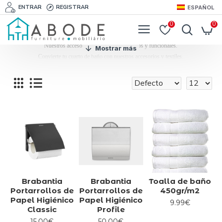
ENTRAR
REGISTRAR
ESPAÑOL
0
0
Nuestros accesorios de baño son prácticos y funcionales.
Convierte tu cuarto de baño con nuestros accesorios y textiles.
Brabantia
Brabantia
Toalla de baño
Portarrollos de
Portarrollos de
450gr/m2
Papel Higiénico
Papel Higiénico
9.99€
Classic
Profile
15.00€
50.00€