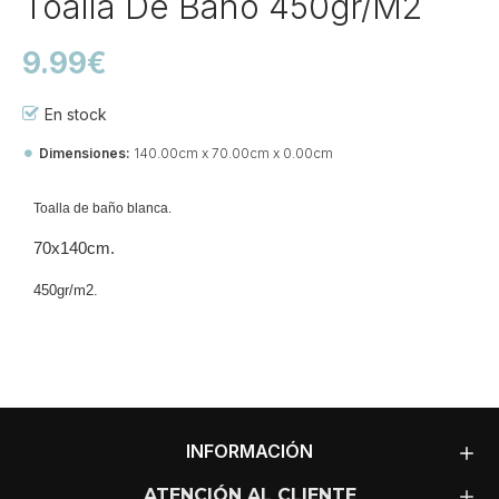
Toalla De Baño 450gr/m2
9.99€
En stock
Dimensiones:
140.00cm x 70.00cm x 0.00cm
Ref::
27148-Ba-to
Toalla de baño blanca.
70x140cm.
450gr/m2.
INFORMACIÓN
ATENCIÓN AL CLIENTE