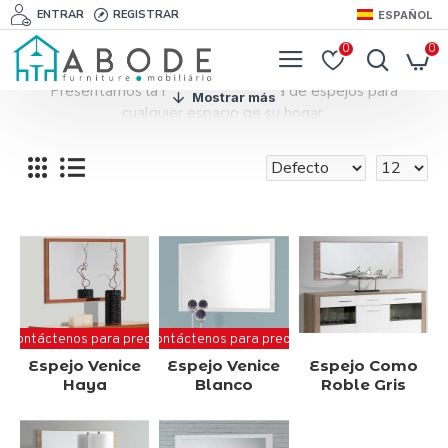
ENTRAR
REGISTRAR
ESPAÑOL
0
0
Presentamos la más variada gama de espejos para
cualquier espacio de su hogar.
Espejos de diferentes tamaños y estilos.
Elige el espejo ideal para el espacio donde va a ser
colocado.
Un espejo puede cambiar por completo un espacio, hacer
que parezca más grande y darle más estilo.
Contáctenos para precio
Contáctenos para precio
Espejo Venice
Espejo Venice
Espejo Como
Haya
Blanco
Roble Gris