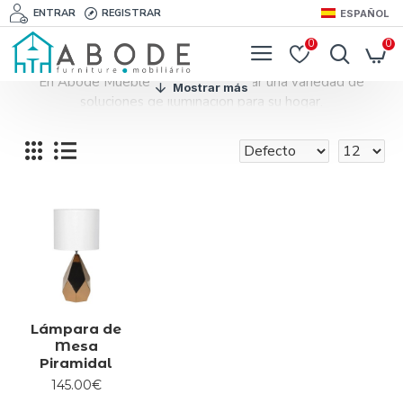
ENTRAR
REGISTRAR
ESPAÑOL
0
0
En Abode Muebles puede encontrar una variedad de
soluciones de iluminación para su hogar.
Varias posibilidades de iluminación para toda la casa.
Iluminación decorativa y funcional.
Lámpara de
Mesa
Piramidal
145.00€