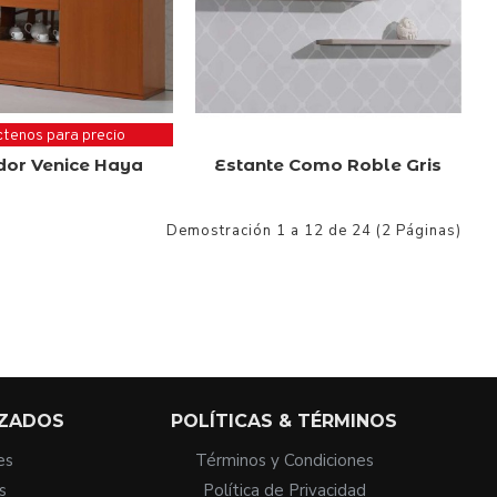
tenos para precio
or Venice Haya
Estante Como Roble Gris
Demostración 1 a 12 de 24 (2 Páginas)
IZADOS
POLÍTICAS & TÉRMINOS
es
Términos y Condiciones
s
Política de Privacidad