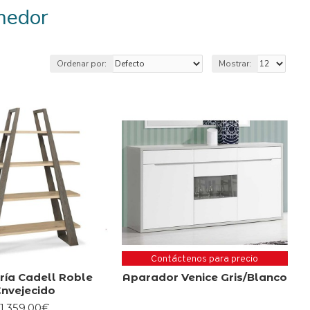
medor
Ordenar por:
Mostrar:
Contáctenos para precio
ría Cadell Roble
Aparador Venice Gris/Blanco
Envejecido
1,359.00€