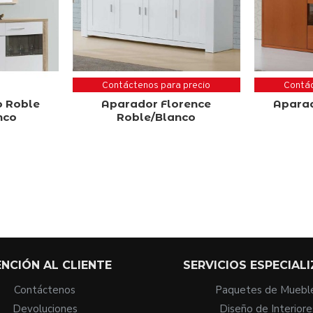
Contáctenos para precio
Contác
 Roble
Aparador Florence
Aparad
nco
Roble/Blanco
NCIÓN AL CLIENTE
SERVICIOS ESPECIAL
Contáctenos
Paquetes de Muebl
Devoluciones
Diseño de Interiore