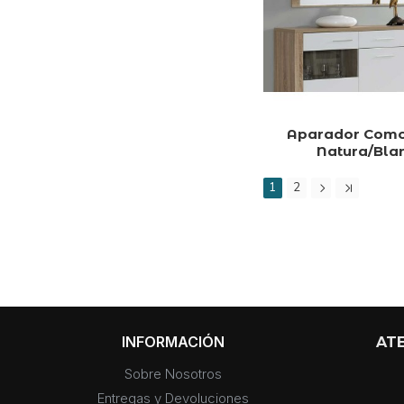
Aparador Como
Natura/Bla
1
2
INFORMACIÓN
ATE
Sobre Nosotros
Entregas y Devoluciones