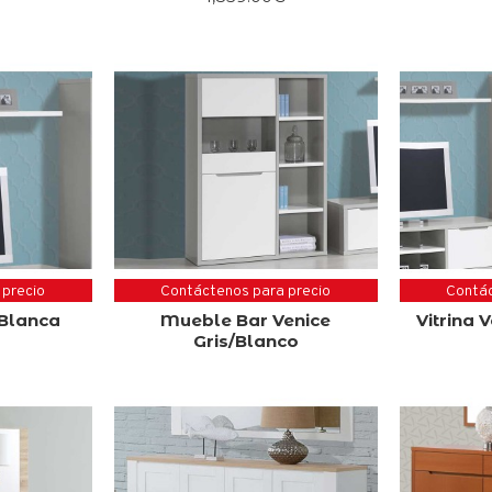
 precio
Contáctenos para precio
Contác
 Blanca
Mueble Bar Venice
Vitrina 
Gris/Blanco