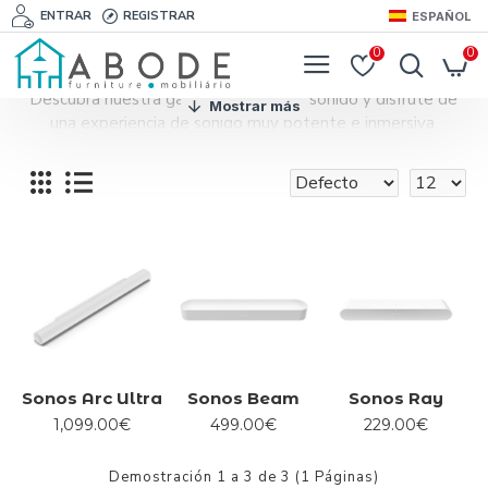
ENTRAR
REGISTRAR
ESPAÑOL
0
0
Descubra nuestra gama de barras de sonido y disfrute de
una experiencia de sonido muy potente e inmersiva.
Sonos Arc Ultra
Sonos Beam
Sonos Ray
1,099.00€
499.00€
229.00€
Demostración 1 a 3 de 3 (1 Páginas)