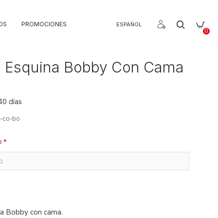
OS
PROMOCIONES
ESPAÑOL
0
e Esquina Bobby Con Cama
40 días
o-co-bo
o
na Bobby con cama.