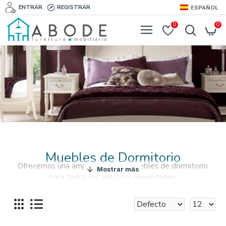
ENTRAR
REGISTRAR
ESPAÑOL
0
0
Muebles de Dormitorio
Ofrecemos una amplia gama de muebles de dormitorio
para todos los gustos y necesidades.
Si desea que su dormitorio luzca perfectamente integrado,
eche un vistazo a nuestras colecciones de muebles y
accesorios para dormitorios.
La cama es el elemento central de tu dormitorio y