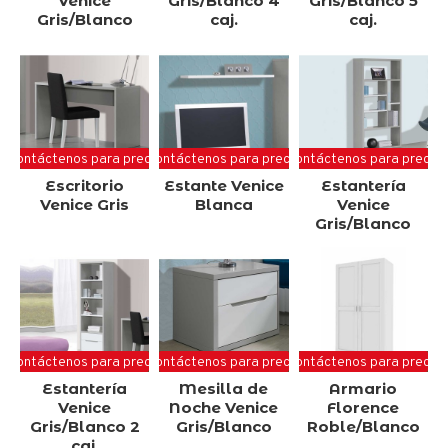
Venice
Gris/Blanco 4
Gris/Blanco 5
Gris/Blanco
caj.
caj.
Contáctenos para precio
Contáctenos para precio
Contáctenos para precio
Escritorio
Estante Venice
Estantería
Venice Gris
Blanca
Venice
Gris/Blanco
Contáctenos para precio
Contáctenos para precio
Contáctenos para precio
Estantería
Mesilla de
Armario
Venice
Noche Venice
Florence
Gris/Blanco 2
Gris/Blanco
Roble/Blanco
caj.