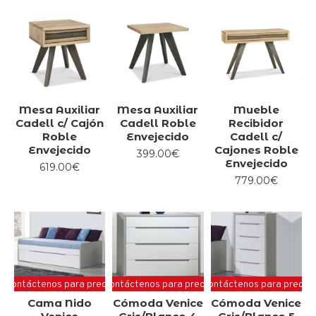
tenemos la mejor selección de camas para ti.
Además de nuestra amplia variedad de camas, también
contamos con una gran selección de muebles y accesorios
para resaltar tu dormitorio.
Mesa Auxiliar
Mesa Auxiliar
Mueble
Cadell c/ Cajón
Cadell Roble
Recibidor
Roble
Envejecido
Cadell c/
Envejecido
Cajones Roble
399.00€
Envejecido
619.00€
779.00€
Contáctenos para precio
Contáctenos para precio
Contáctenos para precio
Cama Nido
Cómoda Venice
Cómoda Venice