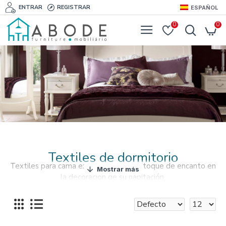
ENTRAR
REGISTRAR
ESPAÑOL
0
0
Textiles de dormitorio
Textiles para cama exclusivos para un toque de encanto en
la decoración de su habitación.
Conjuntos de cama impresionantes en percal, algodón o
una mezcla de ambos.