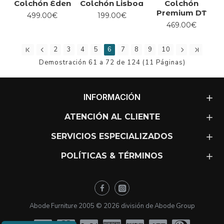
Colchón Éden
Colchón Lisboa
Colchón
Premium DT
499.00€
199.00€
469.00€
2
3
4
5
6
7
8
9
10
Demostración 61 a 72 de 124 (11 Páginas)
INFORMACIÓN
ATENCIÓN AL CLIENTE
SERVICIOS ESPECIALIZADOS
POLÍTICAS & TÉRMINOS
Abode Furniture 2005 ©
2026
división de Abode Group