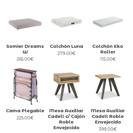
Encuentre una amplia gama de muebles y accesorios de
dormitorio de diseño moderno y alta calidad a precios
asequibles.
Somier Dreams
Colchón Luna
Colchón Eko
W
Roller
279.00€
265.00€
115.00€
Cama Plegable
Mesa Auxiliar
Mesa Auxiliar
Cadell c/ Cajón
Cadell Roble
225.00€
Roble
Envejecido
Envejecido
399.00€