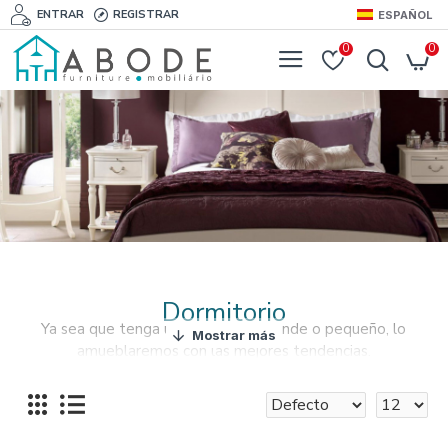
ENTRAR
REGISTRAR
ESPAÑOL
0
0
Dormitorio
Ya sea que tenga un dormitorio grande o pequeño, lo
amueblaremos con las mejores tendencias.
Ofrecemos las marcas de muebles más respetadas que
presentan fantásticas opciones decorativas.
Disponemos de la mejor selección de muebles de
dormitorio y accesorios.