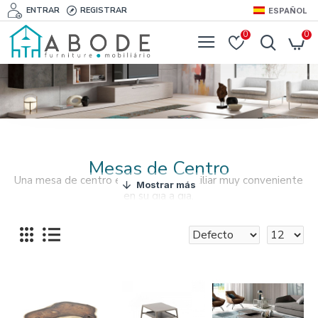
ENTRAR
REGISTRAR
ESPAÑOL
0
0
Mesas de Centro
Una mesa de centro es un mueble auxiliar muy conveniente
en su día a día.
Encuentre online varios diseños de mesas de café para su
salón en furnishyourabode.com
Nuestras mesas de centro son bonitas y prácticas.
Las mejores soluciónes y variedad de mesas de centro
está en AbodeFurniture.