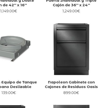
ndividual y Doble
Puerta Individual y Triple
 de 42'' x 16''
Cajón de 36'' x 24''
1,149.00€
1,249.00€
 Equipo de Tanque
Napoleon Gabinete con
pano Deslizable
Cajones de Residuos Oasis
139.00€
899.00€