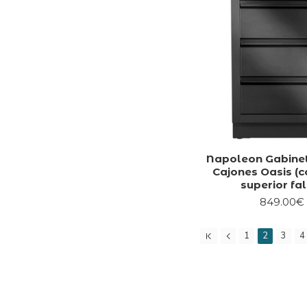
Napoleon Gabine
Cajones Oasis (c
superior fa
849.00€
1
2
3
4