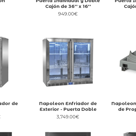
ón
Puerta Individual y Doble
Puerta I
Cajón de 36'' x 16''
Cajón
949.00€
ador de
Napoleon Enfriador de
Napoleon
Exterior - Puerta Doble
de Pro
€
3,749.00€