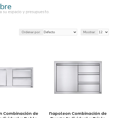
ibre
ra su espacio y presupuesto.
Ordenar por:
Mostrar:
n Combinación de
Napoleon Combinación de