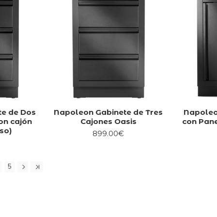
te de Dos
Napoleon Gabinete de Tres
Napoleo
on cajón
Cajones Oasis
con Pane
lso)
899.00€
5