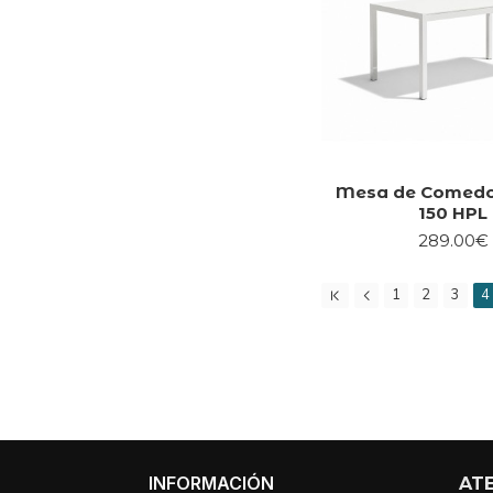
Mesa de Comedo
150 HPL
289.00€
1
2
3
4
INFORMACIÓN
ATE