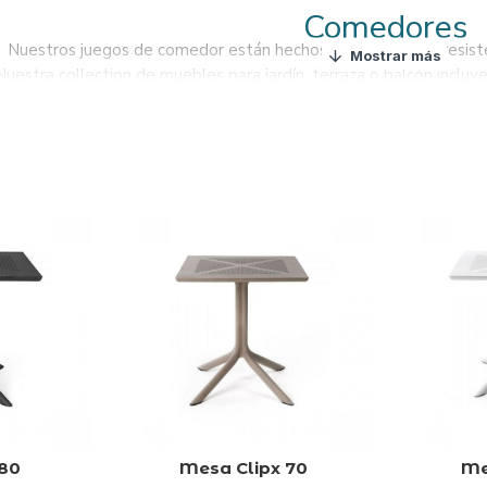
Comedores
Nuestros juegos de comedor
están hechos en un material resiste
Nuestra collection de muebles para jardín, terraza o balcón incluy
Nuestros juegos de comedor son confortable
Los nuestros juegos comedor tendrán un impacto visual muy
 80
Mesa Clipx 70
Me