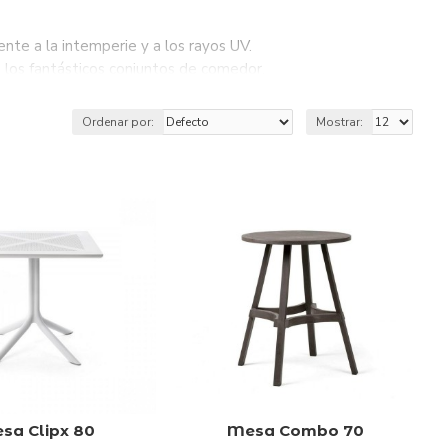
nte a la intemperie y a los rayos UV.
e los fantásticos conjuntos de comedor.
s y sofisticados.
 grande en su espacio exterior.
Ordenar por:
Mostrar:
sa Clipx 80
Mesa Combo 70