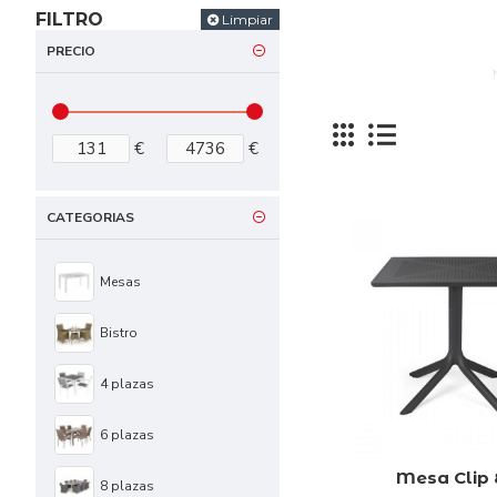
FILTRO
Limpiar
PRECIO
€
€
CATEGORIAS
Mesas
Bistro
4 plazas
6 plazas
Mesa Clip
8 plazas