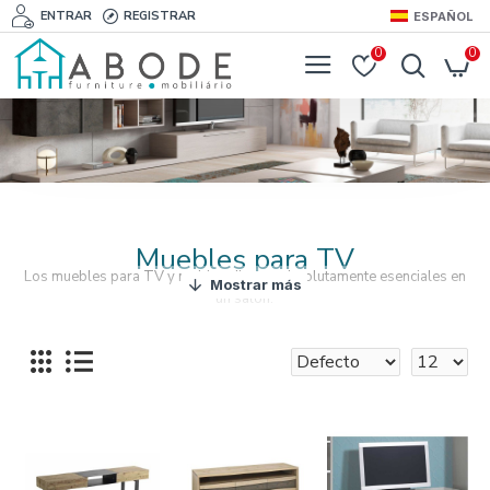
ENTRAR
REGISTRAR
ESPAÑOL
0
0
Muebles para TV
Los muebles para TV y multimedia son absolutamente esenciales en
un salón.
Nuestros muebles para TV son amplios y práticos,
para que todo esté
bien organizado.
Nuestros armarios y soportes para TV tienen un design moderno
que facilita su utilización.
Soluciones multimedia de varios estilos, materiales y
dimensiones para que se adaptan a cualquier salón.