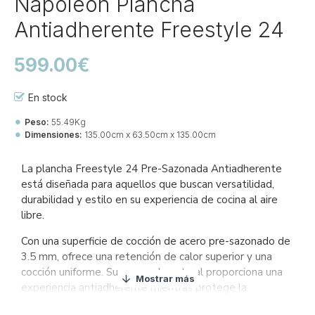
Napoleon Plancha
Antiadherente Freestyle 24
599.00€
En stock
Peso:
55.49Kg
Dimensiones:
135.00cm x 63.50cm x 135.00cm
EAN:
0629162155757
La plancha Freestyle 24 Pre-Sazonada Antiadherente
está diseñada para aquellos que buscan versatilidad,
durabilidad y estilo en su experiencia de cocina al aire
libre.
Con una superficie de cocción de acero pre-sazonado de
3.5 mm, ofrece una retención de calor superior y una
cocción uniforme. Su sazonado natural proporciona una
experiencia antiadherente mientras protege la
superficie de cocción contra rasguños, permitiendo el