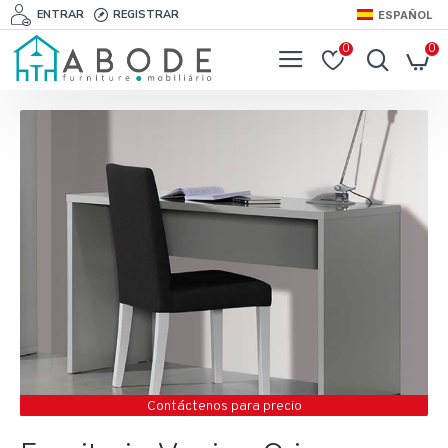
ENTRAR
REGISTRAR
ESPAÑOL
0
0
Contáctenos para precio