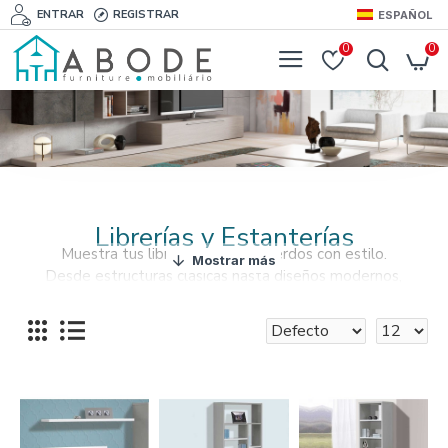
ENTRAR
REGISTRAR
ESPAÑOL
0
0
Librerías y Estanterías
Muestra tus libros, fotos y recuerdos con estilo.
Desde estructuras clásicas hasta diseños modernos,
nuestra selección se limita a su imaginación.
Encuentre nuestros estantes para libros y estantes en
Abode Furniture y otorgue a su espacio vital toda su
singularidad.