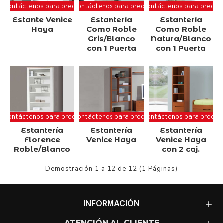
Contáctenos para precio
Contáctenos para precio
Contáctenos para precio
Estante Venice
Estantería
Estantería
Haya
Como Roble
Como Roble
Gris/Blanco
Natura/Blanco
con 1 Puerta
con 1 Puerta
Contáctenos para precio
Contáctenos para precio
Contáctenos para precio
Estantería
Estantería
Estantería
Florence
Venice Haya
Venice Haya
Roble/Blanco
con 2 caj.
Demostración 1 a 12 de 12 (1 Páginas)
INFORMACIÓN
ATENCIÓN AL CLIENTE