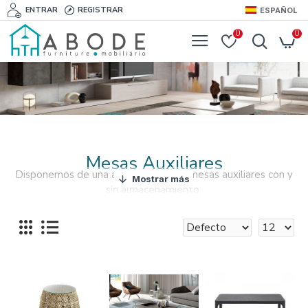
ENTRAR
REGISTRAR
ESPAÑOL
0
0
Mesas Auxiliares
Disponemos de una amplia gama de mesas auxiliares con y
sin almacenamiento.
Complete su habitación con las tendencias de diseño
actuales, el estilo urbano o una de nuestras gamas más
clásicas que le encantará usar