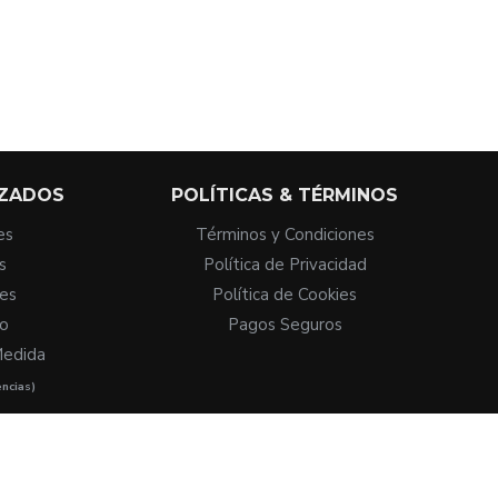
IZADOS
POLÍTICAS & TÉRMINOS
es
Términos y Condiciones
s
Política de Privacidad
es
Política de Cookies
io
Pagos Seguros
Medida
encias)