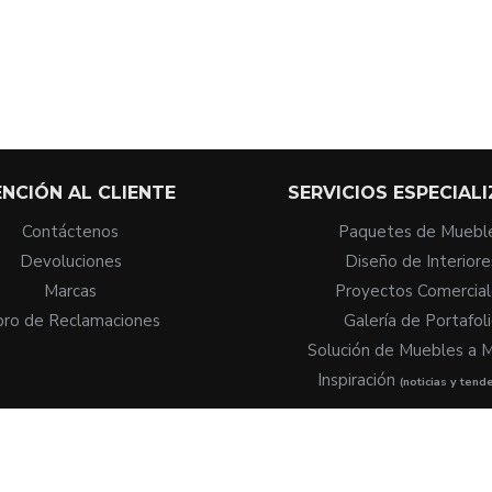
NCIÓN AL CLIENTE
SERVICIOS ESPECIAL
Contáctenos
Paquetes de Muebl
Devoluciones
Diseño de Interiore
Marcas
Proyectos Comercial
bro de Reclamaciones
Galería de Portafol
Solución de Muebles a 
Inspiración
(noticias y tend
Abode Furniture 2005 ©
2026
división de Abode Group