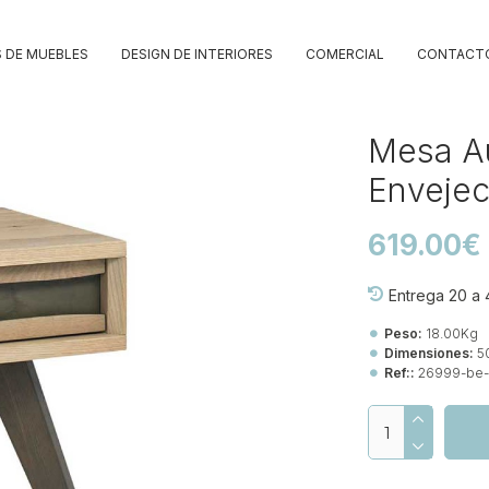
 DE MUEBLES
DESIGN DE INTERIORES
COMERCIAL
CONTACT
Mesa Au
Envejec
619.00€
Entrega 20 a 
Peso:
18.00Kg
Dimensiones:
5
Ref::
26999-be-c