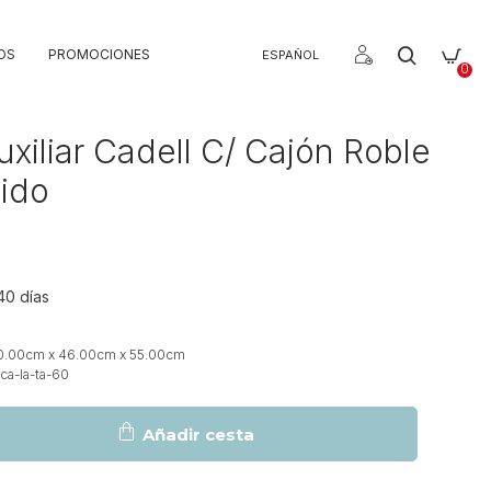
OS
PROMOCIONES
ESPAÑOL
0
xiliar Cadell C/ Cajón Roble
ido
40 días
0.00cm x 46.00cm x 55.00cm
a-la-ta-60
Añadir cesta