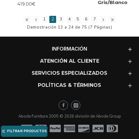
Gris/Blanco
419.00€
1
2
3
4
5
6
7
Demostración 13 a 24 de 75 (7 Páginas)
INFORMACIÓN
ATENCIÓN AL CLIENTE
SERVICIOS ESPECIALIZADOS
POLÍTICAS & TÉRMINOS
Abode Furniture 2005 ©
2026
división de Abode Group
FILTRAR PRODUCTOS