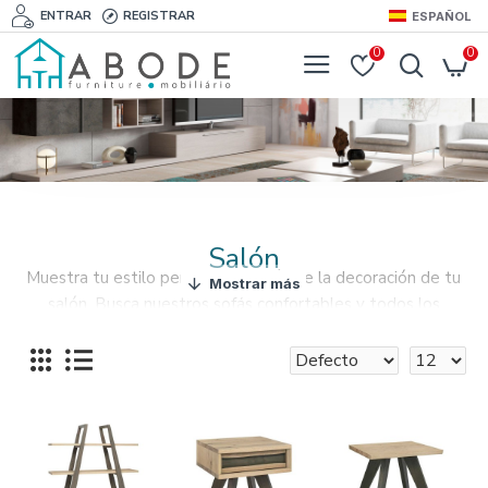
ENTRAR
REGISTRAR
ESPAÑOL
0
0
Salón
Muestra tu estilo personal a través de la decoración de tu
salón.
Busca nuestros sofás confortables y todos los
accesorios para complementar la decoración de tu salón.
Muebles duraderos y de confianza para tu salón. Te
encantará estar en tu salón con nuestras propuestas
innovadoras!