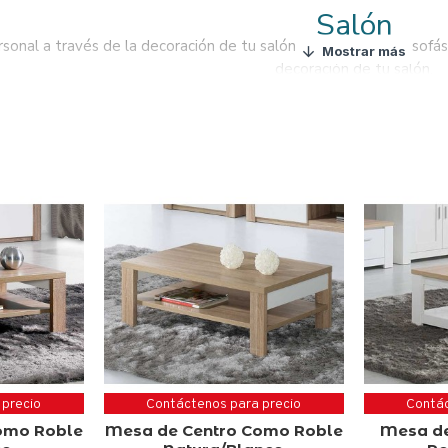
Salón
rsonal a través de la decoración de tu salón.
Busca nuestros sofás
decoración de tu salón.
s duraderos y de confianza para tu salón. Te encantará estar en 
 precio
Contáctenos para precio
Contác
omo Roble
Mesa de Centro Como Roble
Mesa de