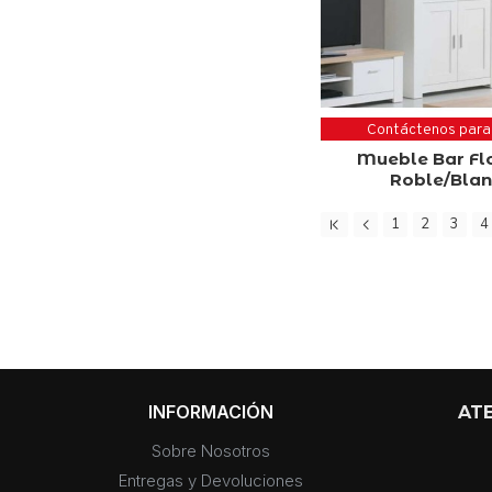
Contáctenos para
Mueble Bar Fl
Roble/Bla
1
2
3
4
INFORMACIÓN
ATE
Sobre Nosotros
Entregas y Devoluciones