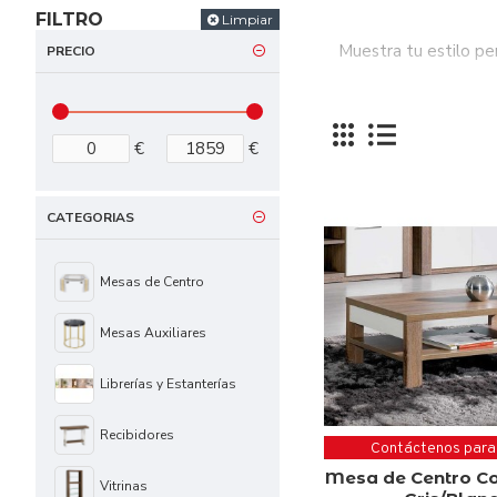
FILTRO
Limpiar
Muestra tu estilo pe
PRECIO
Mueble
€
€
CATEGORIAS
Mesas de Centro
Mesas Auxiliares
Librerías y Estanterías
Recibidores
Contáctenos para
Mesa de Centro C
Vitrinas