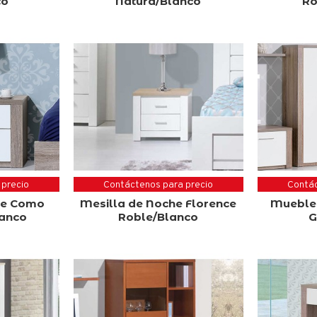
co
Natura/Blanco
Ro
 precio
Contáctenos para precio
Contác
he Como
Mesilla de Noche Florence
Mueble
lanco
Roble/Blanco
G