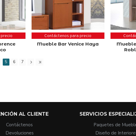
 precio
Contáctenos para precio
Contác
orence
Mueble Bar Venice Haya
Mueble
nco
Robl
5
6
7
NCIÓN AL CLIENTE
SERVICIOS ESPECIAL
Contáctenos
Paquetes de Muebl
Devoluciones
Diseño de Interiore