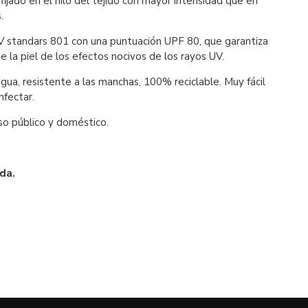
fijado en el hilo del tejido con mayor intensidad que en
.
UV standars 801 con una puntuación UPF 80, que garantiza
e la piel de los efectos nocivos de los rayos UV.
gua, resistente a las manchas, 100% reciclable. Muy fácil
nfectar.
o público y doméstico.
da.