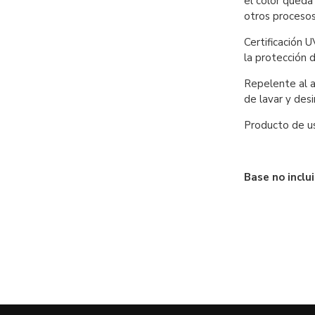
el color queda 
otros procesos
Certificación 
la protección d
Repelente al a
de lavar y desi
Producto de us
Base no inclui