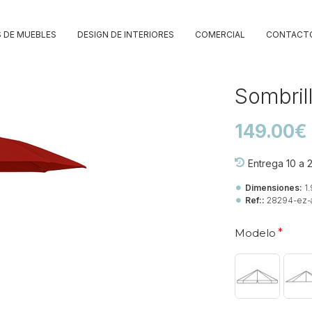
 DE MUEBLES
DESIGN DE INTERIORES
COMERCIAL
CONTACT
Sombril
149.00€
Entrega 10 a 
Dimensiones:
1
Ref::
28294-ez-
Modelo