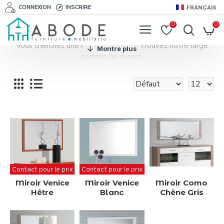
CONNEXION
INSCRIRE
FRANÇAIS
0
0
Vous cherchez une miroir décoratif? Trouvez notre large
gamme de miroirs.
Découvrez notre large collection de miroirs de toutes
dimensions et styles.
Choisissez parmi
des centaines de miroirs.
Contact pour le prix
Contact pour le prix
Miroir Venice
Miroir Venice
Miroir Como
Hêtre
Blanc
Chêne Gris