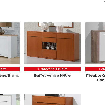
€
 prix
Contact pour le prix
Cont
hêne/Blanc
Buffet Venice Hêtre
Meuble à
Chê