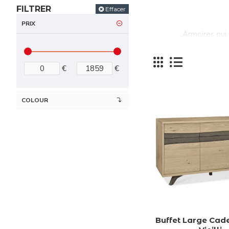
FILTRER
Effacer
PRIX
Armoires qui
€
€
COLOUR
Buffet Large Cad