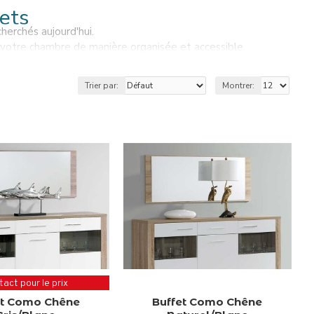
ets
herchés aujourd'hui.
votre chambre de manière organisée et accessible.
et décorer votre salon.
Trier par:
Montrer:
act pour le prix
et Como Chêne
Buffet Como Chêne