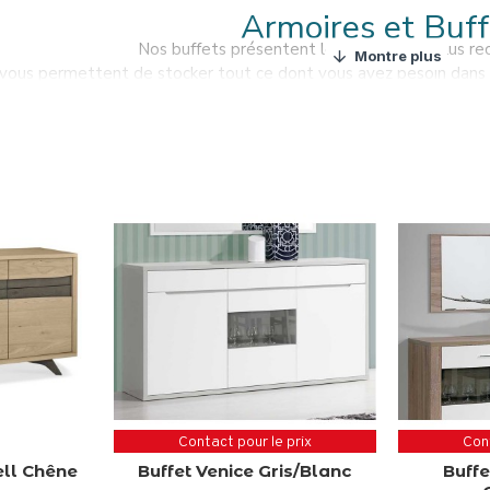
Armoires et Buff
Nos buffets présentent les designs les plus rec
 vous permettent de stocker tout ce dont vous avez besoin dans 
Trouvez des armoires et des buffets pour meubler 
Contact pour le prix
Cont
ell Chêne
Buffet Venice Gris/Blanc
Buff