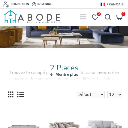
CONNEXION
INSCRIRE
FRANÇAIS
0
0
2 Places
Trouvez le canapé parfait pour le petit salon avec notre
gamme de canapés 2 places, avec différents styles,
couleurs et matériaux au choix.