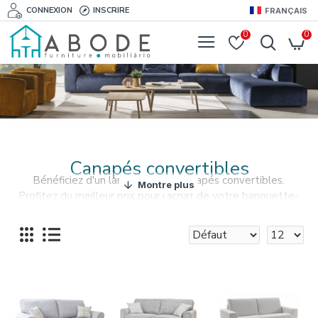
CONNEXION
INSCRIRE
FRANÇAIS
0
0
Canapés convertibles
Bénéficiez d'un large choix de canapés convertibles.
Profitez du meilleur prix pour l'achat de votre banquette-
lit.
Un canapé convertible en lit est l'un des meubles les plus
pratiques et fonctionnels qui on peut avoir cez soi.
Découvrez nos sélection de canapés convertibles
de différentes couleurs et matériaux.