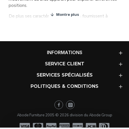
positions.
De plus ses caractéristiques oreillers fournissent à
l’utilisateur un confort spectaculaire. Accoudoir avec
charnière facile d’enlever.
MATÉRIAUX
1. Structure en bois massif
avec reforcement
INFORMATIONS
métalique, couvert de mousse HR 40kg/m3. Suspension
réalisée avec sangle élastique de Nea garantie de
SERVICE CLIENT
qualité 10 ans.
SERVICES SPÉCIALISÉS
2. Assise en mousse
HR 35 kg/m3, plus une couche de
fibre creuse siliconé (micro gel), avec housse de cotton
POLITIQUES & CONDITIONS
intérieure pour séparer les deux matériels. Coussin de
mousse de polyuréthane avec l’huile de soja. Adhésif
utilisé avec base d’eau, sans solvants dérivés du pétrole.
Abode Furniture 2005 ©
2026
division du Abode Group
3. Coussin de dossier
en microfibre tact duvet (en
Microgel), accoudoir en fibre creuse siliconé rempli de
particules de polyuréthane. Coussins totalement