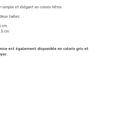
n simple et élégant en coloris hêtre.
eux tailles:
5 cm
,5 cm
ce est également disponible en coloris gris et
oyer.