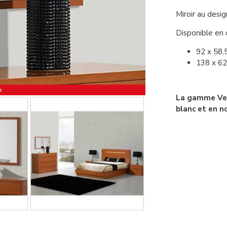
Miroir au desig
Disponible en d
92 x 58,
138 x 62
x
La gamme Veni
blanc et en n