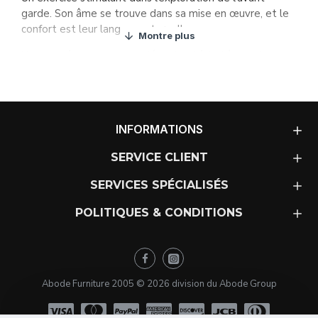
garde. Son âme se trouve dans sa mise en œuvre, et le
confort est leur langue maternelle.
Un canapé en apparence décontracté, bohème et
élégant. Canapé déhoussable.
MATÉRIAUX
1. Structure en bois massif
, recouverte de mousses
INFORMATIONS
de 30 et 34 kg/m3. Suspension réalisée avec sangles
élastiques Nea garantie de qualité 10 ans. Housse
SERVICE CLIENT
intérieure cousue de fibre à la silicone avec soutien de
SERVICES SPÉCIALISÉS
avec foam.
2. Coussin d’assise
formé par un bloc de mousse 35
POLITIQUES & CONDITIONS
kg/m3 de soja. Housse de coton avec mousse à
l’intérieure, avec une composition 60% tact duvet
synthétique et 40% fibre de polyester siliconé.
Abode Furniture 2005 ©
2026
division du Abode Group
3. Coussin de dossier
formé par une housse intérieur
avec plusieurs compartiments, remplie de microfibre,
composé par 60% tact duvet synthétique et 40% fibre