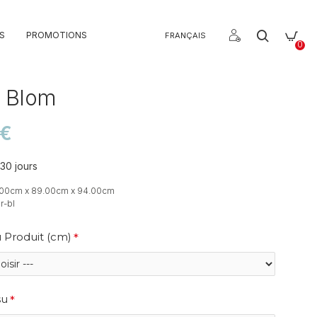
S
PROMOTIONS
FRANÇAIS
0
l Blom
0€
 30 jours
.00cm x 89.00cm x 94.00cm
r-bl
 Produit (cm)
su