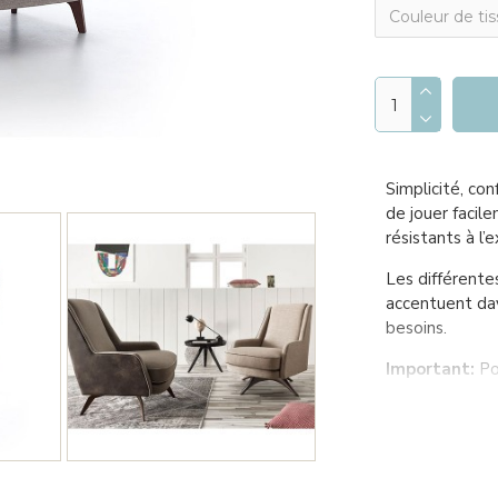
Simplicité, co
de jouer facil
résistants à l’
Les différentes
accentuent dav
besoins.
Important:
Po
MATÉRIAUX
1. Structure 
Suspension réa