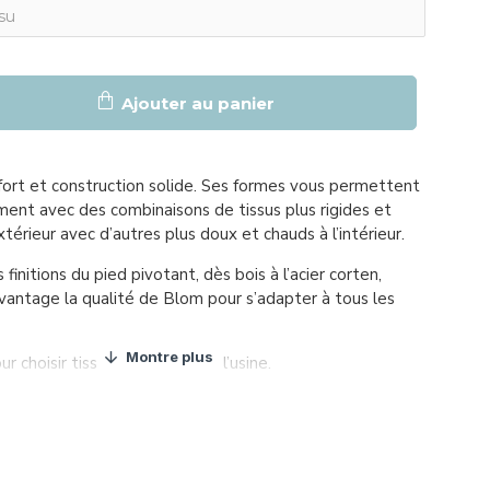
Ajouter au panier
nfort et construction solide. Ses formes vous permettent
ement avec des combinaisons de tissus plus rigides et
extérieur avec d’autres plus doux et chauds à l’intérieur.
 finitions du pied pivotant, dès bois à l’acier corten,
antage la qualité de Blom pour s’adapter à tous les
ur choisir tissu,consulter avec l’usine.
en bois massif
, recouverte de mousse 30 kg/m3.
lisée avec sangles élastiques Nea garantie de qualité 10