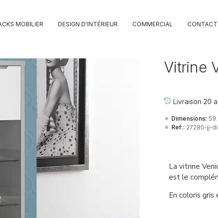
ACKS MOBILIER
DESIGN D'INTÉRIEUR
COMMERCIAL
CONTACT
Vitrine 
Livraison 20 a
Dimensions:
59
Ref::
27280-jj-di
La vitrine Ve
est le complém
En coloris gris 