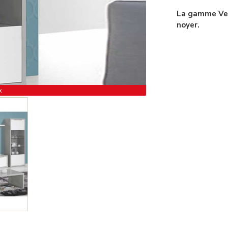
La gamme Veni
noyer.
x