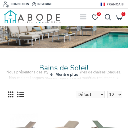
CONNEXION
INSCRIRE
FRANÇAIS
0
0
Bains de Soleil
Nous présentons des styles les plus populaires de chaises longues.
Nos chaises longues
sont fabriquées en un matériau résistant aux
agents atmosphériques.
Profitez du soleil sur nos chaises longues.
Profitez de l'été sur un transat assorti à votre salon de jardin.