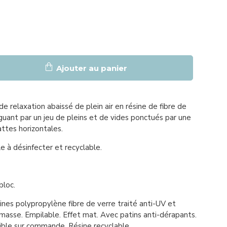
Ajouter au panier
de relaxation abaissé de plein air en résine de fibre de
nguant par un jeu de pleins et de vides ponctués par une
ttes horizontales.
le à désinfecter et recyclable.
bloc.
nes polypropylène fibre de verre traité anti-UV et
 masse. Empilable. Effet mat. Avec patins anti-dérapants.
ible sur commande. Résine recyclable.