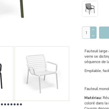
Fauteuil large 
verre se disti
séquence de la
Empilable, faci
Fauteuil mono
Matériau:
Rési
coloré dans la
Coussin dispon