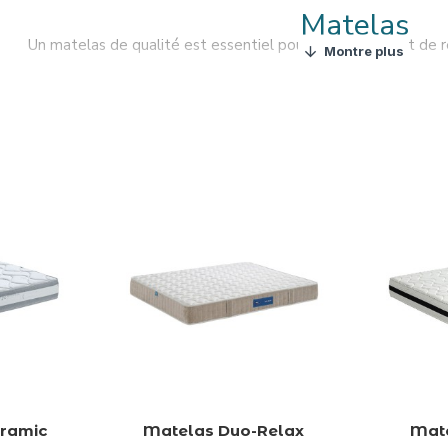
Matelas
Un matelas de qualité est essentiel pour une bonne nuit de r
vez le matelas parfait pour votre lit dans notre boutique et dor
ne large sélection de matelas de différents types et tailles afin q
eramic
Matelas Duo-Relax
Mate