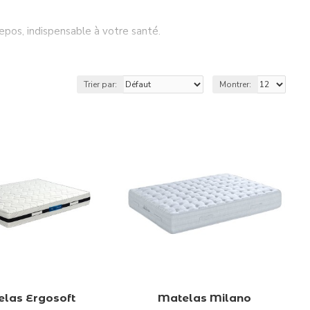
epos, indispensable à votre santé.
mez dans un confort et une détente absolus.
ue vous puissiez trouver celui qui convient à votre lit.
Trier par:
Montrer:
las Ergosoft
Matelas Milano