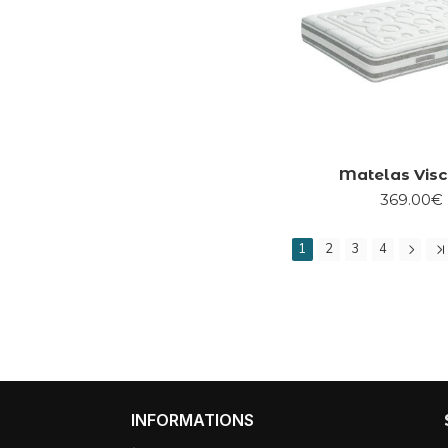
Matelas Vis
369.00€
1
2
3
4
INFORMATIONS