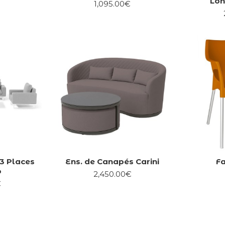
Lon
1,095.00€
3 Places
Ens. de Canapés Carini
Fa
o
2,450.00€
€