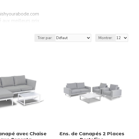
rnishyourabode.com
aux meilleurs prix.
ubles et accessoires idéaux pour votre espace extérieur.
 jours chauds dans votre jardin ou terrasse.
Trier par:
Montrer:
Canapé avec Chaise
Ens. de Canapés 2 Places