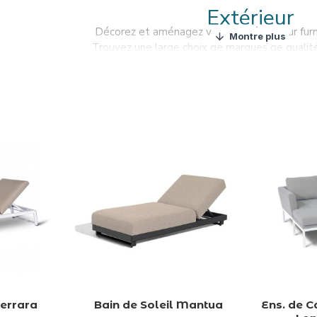
Extérieur
Décorez et aménagez votre extérieur sur fu
Trouvez une large choix de marques de qualité 
rtise en décoration, vous trouverez de nombreuses options de me
z tout ce dont vous avez besoin pour profiter confortablement les
Ferrara
Bain de Soleil Mantua
Ens. de 