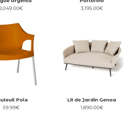
gue Argenta
Portofino
2,049.00€
3,195.00€
uteuil Pole
Lit de Jardin Genoa
59.99€
1,890.00€