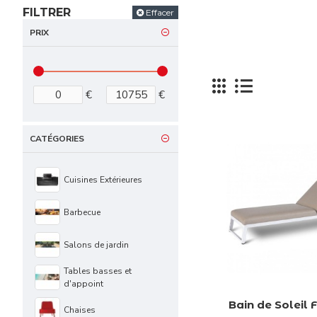
FILTRER
Effacer
PRIX
Grâce à notre expe
Trouve
€
€
CATÉGORIES
Cuisines Extérieures
Barbecue
Salons de jardin
Tables basses et
d'appoint
Bain de Soleil 
Chaises