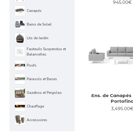
945.00€
Canapés
Bains de Soleil
Lits de Jardin
Fauteuils Suspendus et
Balancelles
Poufs
Parasols et Bases
Gazebos et Pergolas
Ens. de Canapés 
Portofin
Chauffage
3,495.00
Accessoires