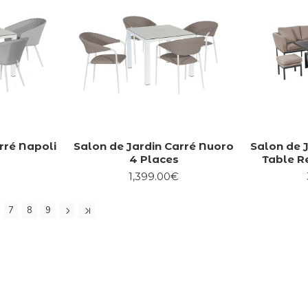
rré Napoli
Salon de Jardin Carré Nuoro
Salon de 
4 Places
Table R
€
1,399.00€
7
8
9