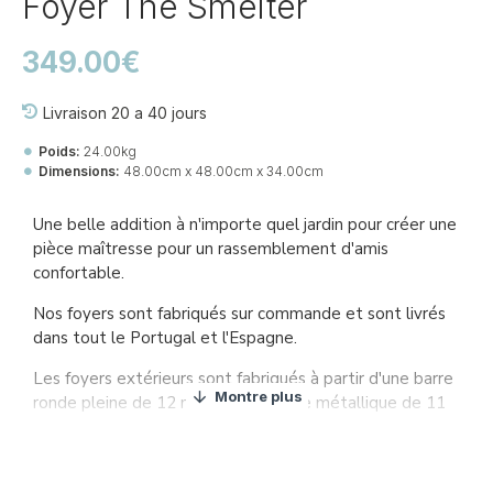
Foyer The Smelter
349.00€
Livraison 20 a 40 jours
Poids:
24.00kg
Dimensions:
48.00cm x 48.00cm x 34.00cm
Ref::
27643-wi-fi-th-sm
Une belle addition à n'importe quel jardin pour créer une
pièce maîtresse pour un rassemblement d'amis
confortable.
Nos foyers sont fabriqués sur commande et sont livrés
dans tout le Portugal et l'Espagne.
Les foyers extérieurs sont fabriqués à partir d'une barre
ronde pleine de 12 mm et d'un câble métallique de 11
mm.
L'acier utilisé sur nos foyers a été enduit de peinture
résistante à la chaleur et le câble métallique est