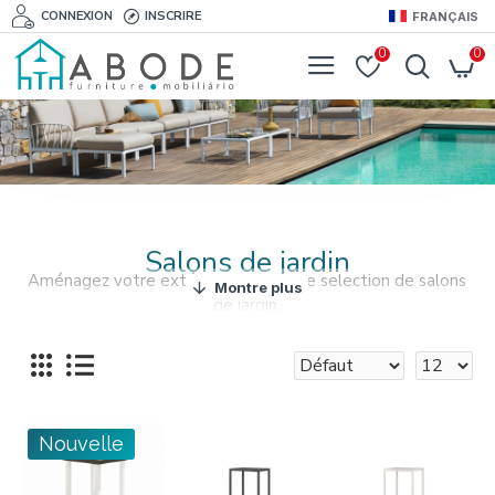
CONNEXION
INSCRIRE
FRANÇAIS
0
0
Salons de jardin
Aménagez votre extérieur avec notre selection de salons
de jardin.
Si vous cherchez un ensemble de table et chaises pour
votre jardin ou terrasse, nous avons une gamme magnifique
pour vous.
Nos ensembles de meubles pour salle à manger sont
fabriquées en un matériau synthétique résistant aux
Nouvelle
agents atmosphériques.
Aménagez votre extérieur avec un de nos ensembles salle