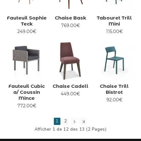
Fauteuil Sophie
Chaise Bask
Tabouret Trill
Teck
Mini
769.00€
249.00€
115.00€
Fauteuil Cubic
Chaise Cadell
Chaise Trill
a/ Coussin
Bistrot
449.00€
Mince
92.00€
772.00€
1
2
Afficher 1 de 12 des 13 (2 Pages)