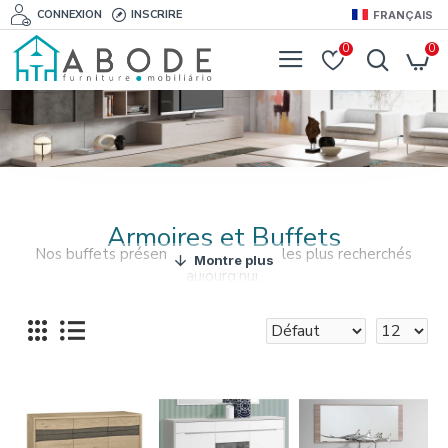
CONNEXION
INSCRIRE
FRANÇAIS
0
0
Armoires et Buffets
Nos buffets présentent les designs les plus recherchés
aujourd'hui.
Armoires qui vous permettent de stocker tout ce dont
vous avez besoin dans votre chambre de manière
organisée et accessible.
Trouvez des armoires et des buffets pour meubler et
décorer votre salon.