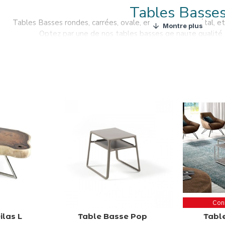
Tables Basse
Tables Basses rondes, carrées, ovale, en bois, verre, métal, 
Optez par une de nos tables basses de haute qualité e
sirez acheter la table basse parfait pour compléter le décor de 
Esthétisme et fonctionnalité sont les principales qua
Cont
ilas L
Table Basse Pop
Tabl