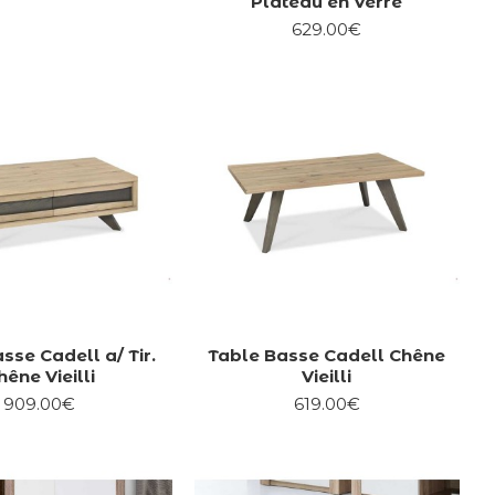
Plateau en Verre
629.00€
sse Cadell a/ Tir.
Table Basse Cadell Chêne
hêne Vieilli
Vieilli
909.00€
619.00€