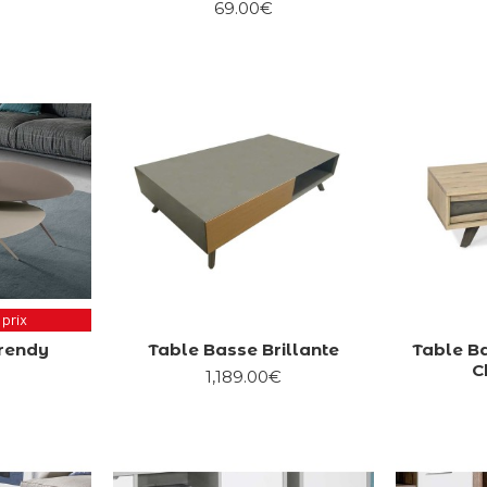
69.00€
 prix
Trendy
Table Basse Brillante
Table Ba
C
1,189.00€