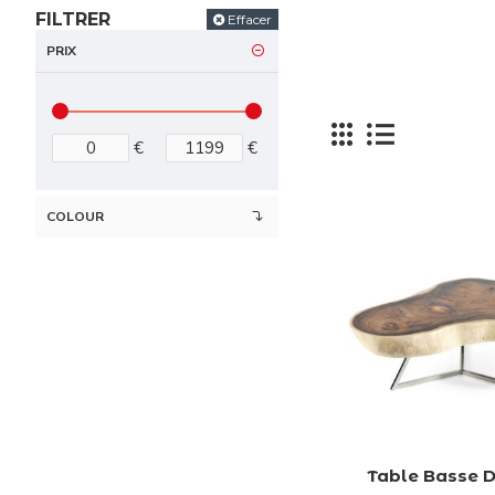
FILTRER
Effacer
PRIX
Vous dé
€
€
COLOUR
Table Basse D