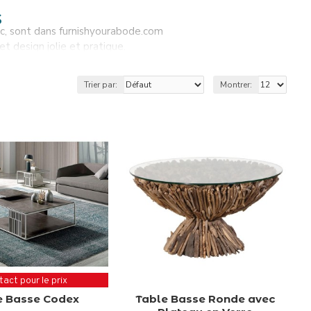
s
etc, sont dans furnishyourabode.com
t design jolie et pratique.
votre salon? Trouvez sur furnishyourabode.com
lités de nos tables basses.
Trier par:
Montrer:
act pour le prix
e Basse Codex
Table Basse Ronde avec