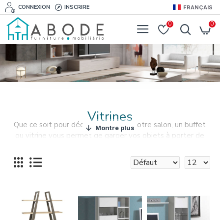
CONNEXION
INSCRIRE
FRANÇAIS
0
0
Vitrines
Que ce soit pour décorer ou ranger votre salon, un buffet
ou vitrine vous permet de garder vos objets à porter de
main.
Nos buffets et vitrines sous toutes les formes et les
styles, s’adaptent à tous les espaces.
Armoires, buffets et vitrines en verre, en bois, fixes, à
roulettes, traditionnelles ou modernes.
Abodefurniture offre beaucoup de solutions de rangement
salon.