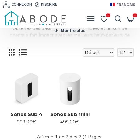
CONNEXION
INSCRIRE
FRANÇAIS
0
0
Obtenez des basses profondes et riches et un son de
cinéma à fort impact avec les meilleurs haut-parleurs de
caisson de basses.
Sonos Sub 4
Sonos Sub Mini
999.00€
499.00€
Afficher 1 de 2 des 2 (1 Pages)