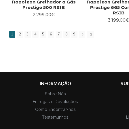
Napoleon Grelhador a Gás
Napoleon Grelha
Prestige 500 RSIB
Prestige 665 Co
RSIB
2.299,00€
3.199,00
1
2
3
4
5
6
7
8
9
INFORMAÇÃO
SU
Sobre Nós
Entregas e Devoluções
Como Encontrar-nos
Testemunhos
L