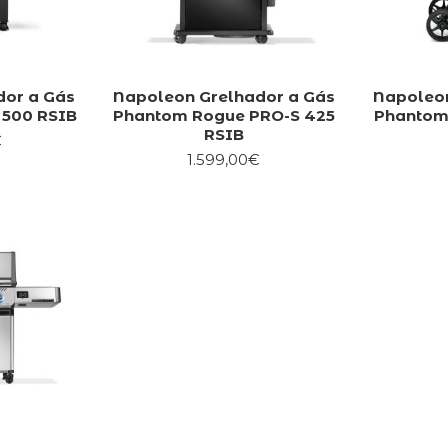
dor a Gás
Napoleon Grelhador a Gás
Napoleon
 500 RSIB
Phantom Rogue PRO-S 425
Phantom
RSIB
€
1.599,00€