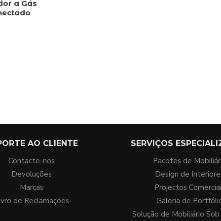
dor a Gás
nectado
€
PORTE AO CLIENTE
SERVIÇOS ESPECIAL
Contacte-nos
Pacotes de Mobiliár
Devoluções
Design de Interiore
Marcas
Projectos Comercia
ivro de Reclamações
Galeria de Portfóli
Solução de Mobiliário So