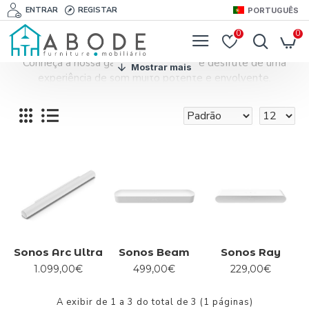
ENTRAR
REGISTAR
PORTUGUÊS
0
0
Conheça a nossa gama de soundbars e desfrute de uma
experiência de som muito potente e envolvente.
Sonos Arc Ultra
Sonos Beam
Sonos Ray
1.099,00€
499,00€
229,00€
A exibir de 1 a 3 do total de 3 (1 páginas)