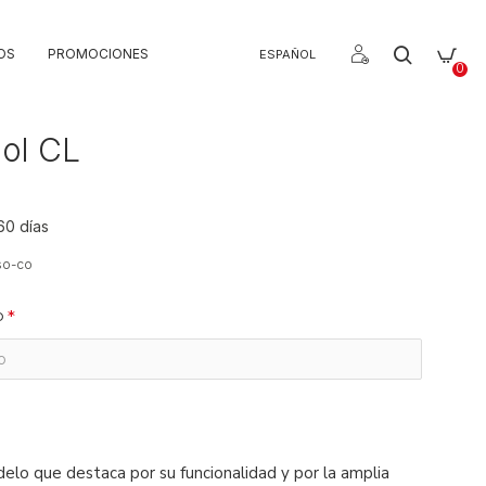
OS
PROMOCIONES
ESPAÑOL
0
ol CL
60 días
so-co
o
elo que destaca por su funcionalidad y por la amplia