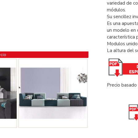
variedad de co
módulos.
Su sencillez in
Es una apuesta
un modelo en d
característica p
Modulos unidos
La altura del s
ecio
Precio basado 