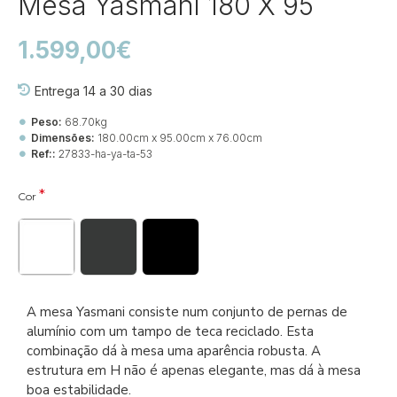
Mesa Yasmani 180 X 95
1.599,00€
Entrega 14 a 30 dias
Peso:
68.70kg
Dimensões:
180.00cm x 95.00cm x 76.00cm
Ref::
27833-ha-ya-ta-53
Cor
A mesa Yasmani consiste num conjunto de pernas de
alumínio com um tampo de teca reciclado. Esta
combinação dá à mesa uma aparência robusta. A
estrutura em H não é apenas elegante, mas dá à mesa
boa estabilidade.