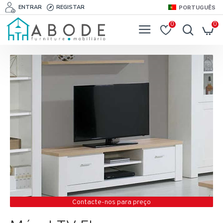
ENTRAR
REGISTAR
PORTUGUÊS
0
0
Contacte-nos para preço