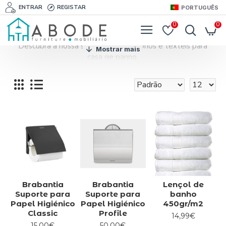
ENTRAR
REGISTAR
PORTUGUÊS
0
0
Descubra a nossa seleção de acessórios e têxteis para
casa de banho.
Tudo o que precisa para decorar a sua casa de banho de
forma elegante aos melhores preços.
Brabantia
Brabantia
Lençol de
Suporte para
Suporte para
banho
Papel Higiénico
Papel Higiénico
450gr/m2
Classic
Profile
14,99€
15,00€
50,00€