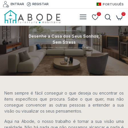
ENTRAR
REGISTAR
PORTUGUÊS
0
0
CONSULTORIA DE DESIGN DE INTERIORES
Desenhe a Casa dos Seus Sonhos,
Sem Stress
Do conceito à instalação, criamos espaços personalizados para o seu estilo de vida.
Nem sempre é fácil conseguir o que deseja ou encontrar os
itens específicos que procura. Sabe o que quer, mas não
consegue convencer as outras pessoas a entender a sua
visão ou visualizar os seus pensamentos.
Aqui na Abode, o nosso trabalho é tornar a sua visão uma
realidade. Não há nada que não possamos alcançar e nada é