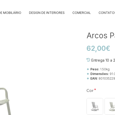
E MOBILIÁRIO
DESIGN DE INTERIORES
COMERCIAL
CONTATO
Arcos P
62,00€
Entrega 10 a 
Peso:
1.50kg
Dimensões:
91.
EAN:
80103522
Cor